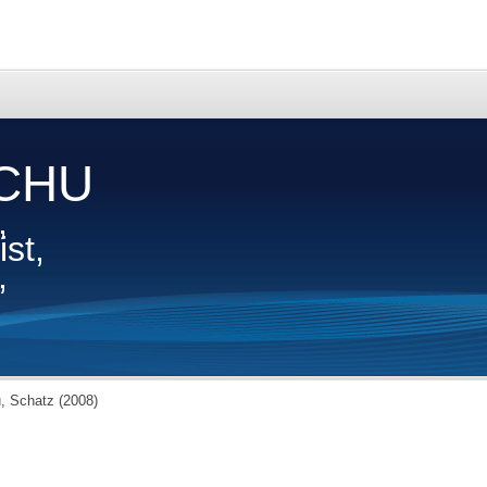
CHU
,
st,
,
, Schatz (2008)