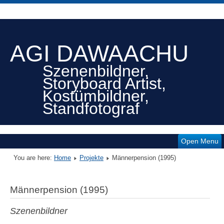
AGI DAWAACHU
Szenenbildner,
Storyboard Artist,
Kostümbildner,
Standfotograf
Open Menu
You are here:
Home
Projekte
Männerpension (1995)
Männerpension (1995)
Szenenbildner