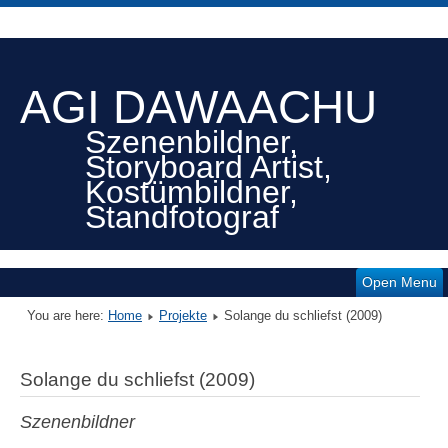
AGI DAWAACHU
Szenenbildner,
Storyboard Artist,
Kostümbildner,
Standfotograf
Open Menu
You are here:
Home
Projekte
Solange du schliefst (2009)
Solange du schliefst (2009)
Szenenbildner