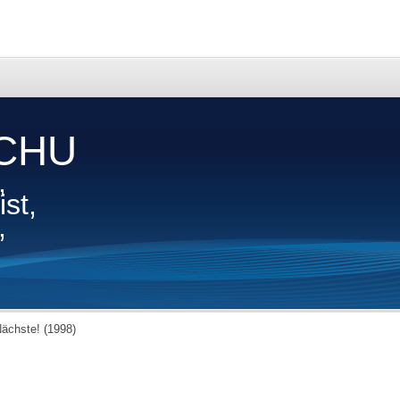
CHU
,
st,
,
Nächste! (1998)