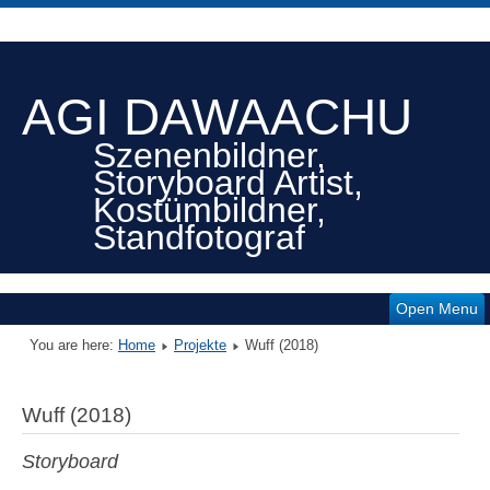
AGI DAWAACHU
Szenenbildner,
Storyboard Artist,
Kostümbildner,
Standfotograf
Open Menu
You are here:
Home
Projekte
Wuff (2018)
Wuff (2018)
Storyboard