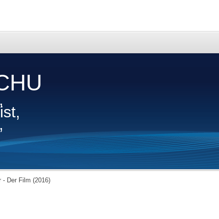
CHU
,
st,
,
 - Der Film (2016)