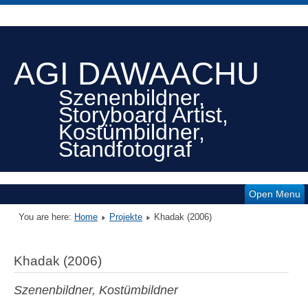
AGI DAWAACHU
Szenenbildner,
Storyboard Artist,
Kostümbildner,
Standfotograf
Open Menu
You are here:
Home
Projekte
Khadak (2006)
Khadak (2006)
Szenenbildner, Kostümbildner